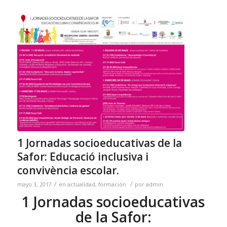
1 Jornadas socioeducativas de la
Safor: Educació inclusiva i
convivència escolar.
/
/
mayo 3, 2017
en
actualidad
,
formación
por
admin
1 Jornadas socioeducativas
de la Safor: