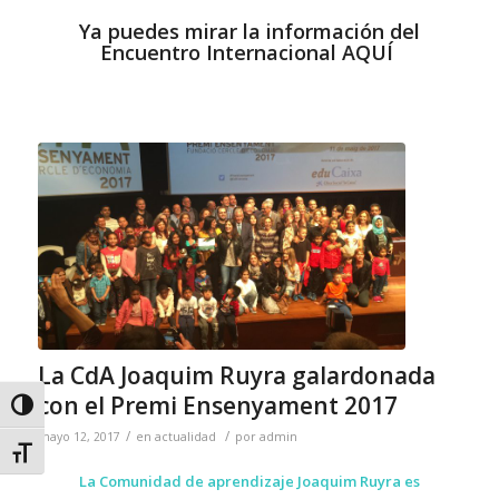
Ya puedes mirar la información del
Encuentro Internacional
AQUÍ
La CdA Joaquim Ruyra galardonada
con el Premi Ensenyament 2017
Alternar alto contraste
/
/
mayo 12, 2017
en
actualidad
por
admin
Alternar tamaño de letra
La Comunidad de aprendizaje Joaquim Ruyra es