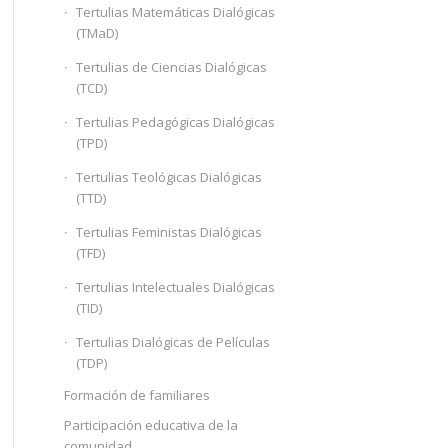
Tertulias Matemáticas Dialógicas
(TMaD)
Tertulias de Ciencias Dialógicas
(TCD)
Tertulias Pedagógicas Dialógicas
(TPD)
Tertulias Teológicas Dialógicas
(TTD)
Tertulias Feministas Dialógicas
(TFD)
Tertulias Intelectuales Dialógicas
(TID)
Tertulias Dialógicas de Películas
(TDP)
Formación de familiares
Participación educativa de la
comunidad