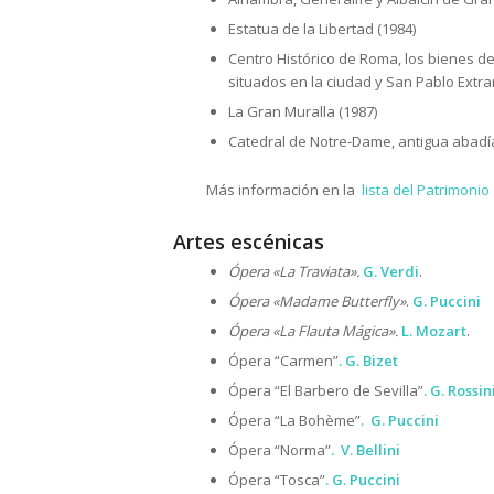
Estatua de la Libertad (1984)
Centro Histórico de Roma, los bienes de
situados en la ciudad y San Pablo Extra
La Gran Muralla (1987)
Catedral de Notre-Dame, antigua abadía
Más información en la
lista del Patrimoni
Artes escénicas
Ópera «La Traviata».
G. Verdi
.
Ópera «Madame Butterfly»
.
G. Puccini
Ópera «
La Flauta Mágica».
L. Mozart
.
Ópera “Carmen”
.
G. Bizet
Ópera “El Barbero de Sevilla”
.
G. Rossin
Ópera “La Bohème”
.
G. Puccini
Ópera “Norma”
.
V. Bellini
Ópera “Tosca
”
.
G. Puccini