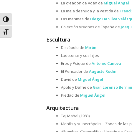
La creación de Adán de
Miguel Ángel
La maja desnuda y la vestida de
Franci
Las meninas de
Diego Da Silva Velázq
Alternar alto contraste
Colección Visiones de España de
Joaqu
Alternar tamaño de letra
Escultura
Discóbolo de
Mirón
Laocconte y sus hijos
Eros y Psique de
Antonio Canova
El Pensador de
Auguste Rodin
David de
Miguel Ángel
Apolo y Dafne de
Gian Lorenzo Bernin
Piedad de
Miguel Ángel
Arquitectura
Taj Mahal (1983)
Menfis y su necrópolis – Zonas de las
Alhambra, Generalife y Albaicín de Gra