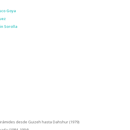
sco Goya
uez
in Sorolla
i
 pirámides desde Guizeh hasta Dahshur (1979)
nada (1984, 1994)