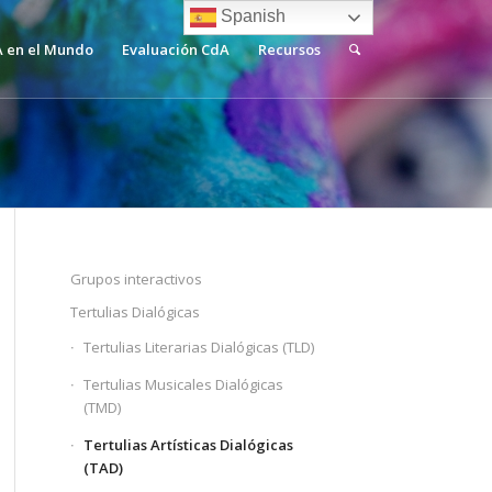
Spanish
 en el Mundo
Evaluación CdA
Recursos
Grupos interactivos
Tertulias Dialógicas
Tertulias Literarias Dialógicas (TLD)
Tertulias Musicales Dialógicas
(TMD)
Tertulias Artísticas Dialógicas
(TAD)