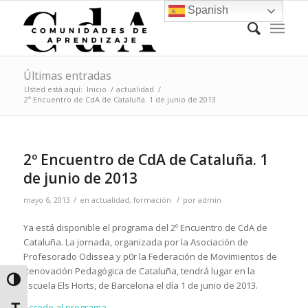
Spanish
Últimas entradas
Usted está aquí:
Inicio
/
actualidad
/
2º Encuentro de CdA de Cataluña. 1 de junio de 2013
2º Encuentro de CdA de Cataluña. 1
de junio de 2013
/
/
mayo 6, 2013
en
actualidad
,
formación
por
admin
Ya está disponible el programa del 2º Encuentro de CdA de
Cataluña. La jornada, organizada por la Asociación de
Profesorado Odissea y p0r la Federación de Movimientos de
Renovación Pedagógica de Cataluña, tendrá lugar en la
Alternar alto contraste
Escuela Els Horts, de Barcelona el día 1 de junio de 2013.
Accede al programa.