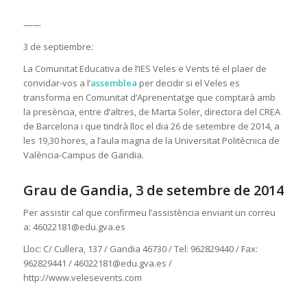
——
3 de septiembre:
La Comunitat Educativa de l’IES Veles e Vents té el plaer de
convidar-vos a l’
assemblea
per decidir si el Veles es
transforma en Comunitat d’Aprenentatge que comptarà amb
la presència, entre d’altres, de Marta Soler, directora del CREA
de Barcelona i que tindrà lloc el dia 26 de setembre de 2014, a
les 19,30 hores, a l’aula magna de la Universitat Politècnica de
València-Campus de Gandia.
Grau de Gandia, 3 de setembre de 2014
Per assistir cal que confirmeu l’assistència enviant un correu
a: 46022181@edu.gva.es
Lloc: C/ Cullera, 137 / Gandia 46730 / Tel: 962829440 / Fax:
962829441 / 46022181@edu.gva.es /
http://www.velesevents.com