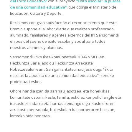
del Éxito Educativo”
con el proyecto
“Éxito escolar: la puesta
de una comunidad educativa”
, que otorga el Ministerio de
Educación, Cultura y Deporte.
Recibimos con gran satisfacción el reconocimiento que este
Premio supone a la labor diaria que realizan profesorado,
alumnado, familiares y agentes externos del IPI Sansomendi
en pos del sueño de éxito escolar y social para todos
nuestros alumnos y alumnas.
Sansomendi IPIko ikas-komunitateak 2014ko MEC-en
Hezkuntza Saria jaso du Hezkuntza Arrakasta
Hobetzeaalorrean . Sari garrantzitsu hau jaso dugu “Éxito
escolar: la apuesta de una comunidad educativa” izeneko
proiektuari esker.
Ohore handia izan da sari hau jasotzea, eta honek ikas
komunitate osoari, ikasle, familia, eskolaz kanpoko langile eta
irakasleei, indarra eta harnasa emango digu ikasle ororen
arrakasta pertsonala, bai eskolan bai norberaren bizitzan,
lortzeko bide honetan.