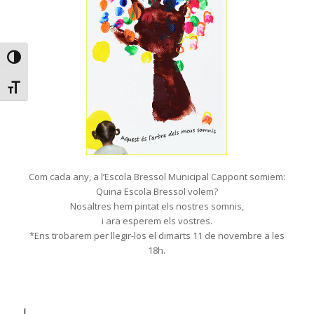
Alternar alto contraste
Alternar tamaño de letra
Com cada any, a l’Escola Bressol Municipal Cappont somiem:
Quina Escola Bressol volem?
Nosaltres hem pintat els nostres somnis,
i ara esperem els vostres.
*Ens trobarem per llegir-los el dimarts 11 de novembre a les
18h.