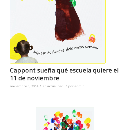
Cappont sueña qué escuela quiere el
11 de noviembre
/
/
noviembre 5, 2014
en
actualidad
por
admin