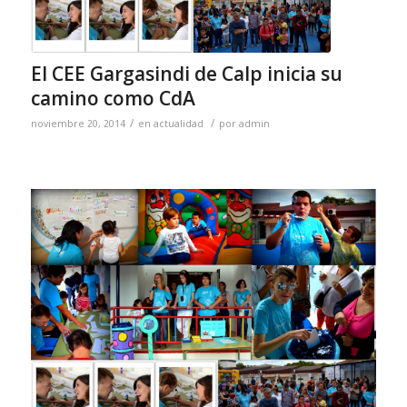
El CEE Gargasindi de Calp inicia su
camino como CdA
/
/
noviembre 20, 2014
en
actualidad
por
admin