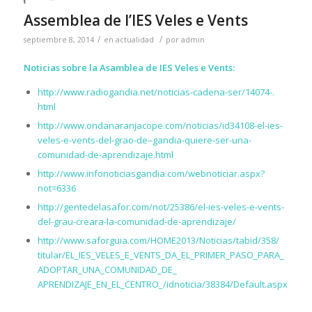
Assemblea de l’IES Veles e Vents
/
/
septiembre 8, 2014
en
actualidad
por
admin
Noticias sobre la Asamblea de IES Veles e Vents:
http://www.radiogandia.net/
noticias-cadena-ser/14074-.
html
http://www.ondanaranjacope.
com/noticias/id34108-el-ies-
veles-e-vents-del-grao-
de
–
gandia-quiere-ser-una-
comunidad-
de
-aprendizaje.html
http://www.infonoticiasgandia.
com/webnoticiar.aspx?
not=6336
http://gentedelasafor.com/not/
25386/el-ies-veles-e-vents-
del-grau-creara-la-comunidad-
de
-aprendizaje/
http://www.saforguia.com/
HOME2013/Noticias/tabid/358/
titular/EL_IES_VELES_E_VENTS_
DA_EL_PRIMER_PASO_PARA_
ADOPTAR_UNA_COMUNIDAD_DE_
APRENDIZAJE_EN_EL_CENTRO_/
idnoticia/38384/Default.aspx