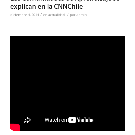
explican en la CNNChile
/
/
diciembre 4, 2014
en
actualidad
por
admin