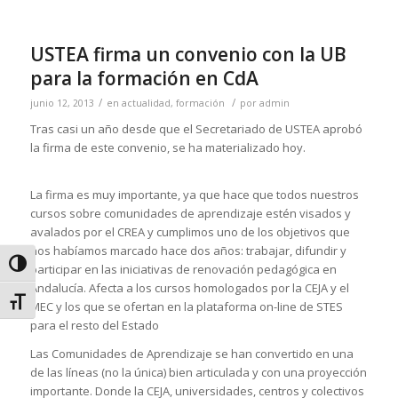
USTEA firma un convenio con la UB
para la formación en CdA
/
/
junio 12, 2013
en
actualidad
,
formación
por
admin
Tras casi un año desde que el Secretariado de USTEA aprobó
la firma de este convenio, se ha materializado hoy.
La firma es muy importante, ya que hace que todos nuestros
cursos sobre comunidades de aprendizaje estén visados y
avalados por el CREA y cumplimos uno de los objetivos que
nos habíamos marcado hace dos años: trabajar, difundir y
Alternar alto contraste
participar en las iniciativas de renovación pedagógica en
Andalucía. Afecta a los cursos homologados por la CEJA y el
Alternar tamaño de letra
MEC y los que se ofertan en la plataforma on-line de STES
para el resto del Estado
Las Comunidades de Aprendizaje se han convertido en una
de las líneas (no la única) bien articulada y con una proyección
importante. Donde la CEJA, universidades, centros y colectivos